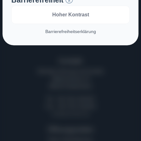
Barrierefreiheit
Hoher Kontrast
Barriere­freiheits­erklärung
Kontakt
Weireter Heizung und Sanitär
Ottilienstrasse 24
89518 Heidenheim
Tel. +49 7321 941815
Fax. +49 7321 941816
info@weireter.de
Öffnungszeiten
Nach Vereinbarung.